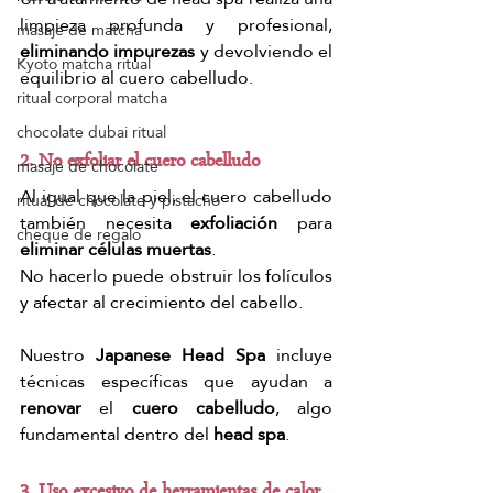
limpieza profunda y profesional, 
masaje de matcha
eliminando impurezas
 y devolviendo el 
Kyoto matcha ritual
equilibrio al cuero cabelludo.
ritual corporal matcha
chocolate dubai ritual
2. No exfoliar el cuero cabelludo
masaje de chocolate
Al igual que la piel, el cuero cabelludo 
ritual de chocolate y pistacho
también necesita 
exfoliación
 para 
cheque de regalo
eliminar células muertas
.
No hacerlo puede obstruir los folículos 
y afectar al crecimiento del cabello.
Nuestro 
Japanese Head Spa
 incluye 
técnicas específicas que ayudan a 
renovar
 el 
cuero cabelludo
, algo 
fundamental dentro del 
head spa
.
3. Uso excesivo de herramientas de calor