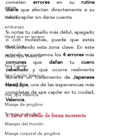
cometen 
errores
 en su 
rutina 
estrés
diaria
 que afectan directamente a su 
salud capilar sin darse cuenta.
Hanshu
embarazo
Si notas tu cabello más débil, apagado 
Head spa en verano
o con molestias, puede que estés 
Head Spa
descuidando esta zona clave. En este 
artículo te contamos los 
4 errores
 más 
Head Spa Valencia
comunes
 que 
dañan
 tu 
cuero 
Spa Capilar
cabelludo
 y qué ocurre realmente 
Spa Capilar Valencia
durante un tratamiento de 
Japanese 
Head Spa
, una de las experiencias más 
Hair Spa
completas de spa capilar en tu ciudad, 
Hair Spa Valencia
Valencia.
Masaje de jengibre
Tensión muscular
1. Lavar el cabello de forma incorrecta 
Masajes del mundo
Masaje corporal de jengibre