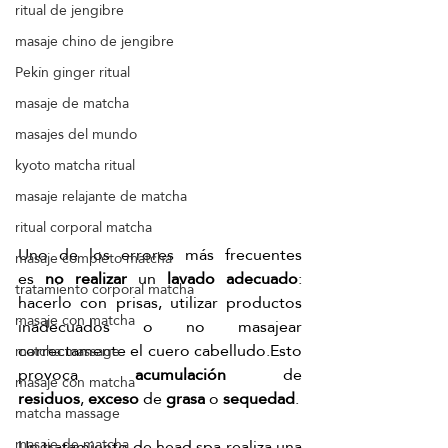
ritual de jengibre
masaje chino de jengibre
Pekín ginger ritual
masaje de matcha
masajes del mundo
kyoto matcha ritual
masaje relajante de matcha
ritual corporal matcha
Uno de los errores más frecuentes 
masaje completo matcha
es
 no realizar
 un
 lavado adecuado
: 
tratamiento corporal matcha
hacerlo con prisas, utilizar productos 
masaje con matcha
inadecuados o no masajear 
correctamente el cuero cabelludo.Esto 
matcha massage
provoca 
acumulación
 de 
masaje con matcha
residuos
,
 exceso
 de 
grasa
 o 
sequedad
.
matcha massage
Un tratamiento de head spa realiza una 
masaje de matcha