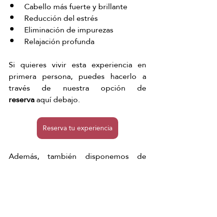
Cabello más fuerte y brillante
Reducción del estrés
Eliminación de impurezas
Relajación profunda
Si quieres vivir esta experiencia en 
primera persona, puedes hacerlo a 
través de nuestra opción de 
reserva
 aquí debajo. 
Reserva tu experiencia
Además, también disponemos de 
otras formas perfectas para disfrutar o 
regalar
 este tratamiento, como 
nuestros 
cheques regalo
, disponibles 
tanto en formato
 digital 
como en 
formato 
físico
.