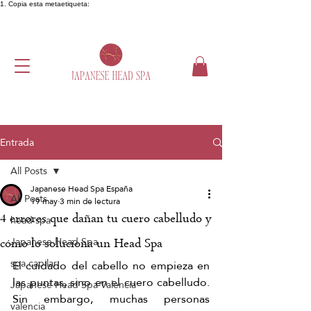
1. Copia esta metaetiqueta:
Entrada
All Posts
Japanese Head Spa España
All Posts
19 may
3 min de lectura
4 errores que dañan tu cuero cabelludo y
head spa
Japanese Head Spa
cómo lo soluciona un Head Spa
spa capilar
El cuidado del cabello no empieza en 
las puntas, sino en el cuero cabelludo. 
Japanese Head Spa Valencia
Sin embargo, muchas personas 
valencia