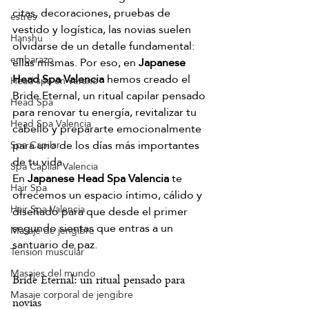
citas, decoraciones, pruebas de 
estrés
vestido y logística, las novias suelen 
Hanshu
olvidarse de un detalle fundamental: 
embarazo
ellas mismas. Por eso, en 
Japanese 
Head Spa
Valencia
 hemos creado el 
Head spa en verano
Bride Eternal, un ritual capilar pensado 
Head Spa
para renovar tu energía, revitalizar tu 
Head Spa Valencia
cabello y prepararte emocionalmente 
para uno de los días más importantes 
Spa Capilar
de tu vida.
Spa Capilar Valencia
En 
Japanese Head Spa Valencia
 te 
Hair Spa
ofrecemos un espacio íntimo, cálido y 
Hair Spa Valencia
diseñado para que desde el primer 
segundo sientas que entras a un 
Masaje de jengibre
santuario de paz.
Tensión muscular
Masajes del mundo
Bride Eternal: un ritual pensado para 
Masaje corporal de jengibre
novias