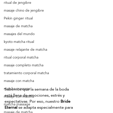
ritual de jengibre
masaje chino de jengibre
Pekín ginger ritual
masaje de matcha
masajes del mundo
kyoto matcha ritual
masaje relajante de matcha
ritual corporal matcha
masaje completo matcha
tratamiento corporal matcha
masaje con matcha
matcha massage
Sabemos que la semana de la boda 
está llena de emociones, estrés y 
masaje con matcha
expectativas. Por eso, nuestro 
Bride 
matcha massage
Eternal 
se adapta especialmente para 
masaje de matcha