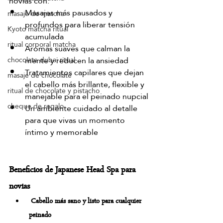
novias con:
Masajes más pausados y 
masaje de matcha
profundos para liberar tensión 
Kyoto matcha ritual
acumulada
ritual corporal matcha
Aromas suaves que calman la 
mente y reducen la ansiedad
chocolate dubai ritual
Tratamientos capilares que dejan 
masaje de chocolate
el cabello más brillante, flexible y 
ritual de chocolate y pistacho
manejable para el peinado nupcial
cheque de regalo
Un ambiente cuidado al detalle 
para que vivas un momento 
íntimo y memorable
Beneficios de Japanese Head Spa para 
novias
 Cabello más sano y listo para cualquier 
peinado