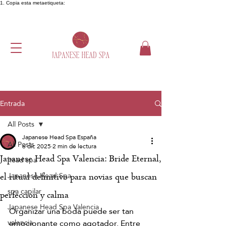
1. Copia esta metaetiqueta:
Entrada
All Posts
Japanese Head Spa España
All Posts
6 dic 2025
2 min de lectura
Japanese Head Spa Valencia: Bride Eternal,
head spa
Japanese Head Spa
el ritual definitivo para novias que buscan
spa capilar
perfección y calma
Japanese Head Spa Valencia
Organizar una boda puede ser tan 
emocionante como agotador. Entre 
valencia