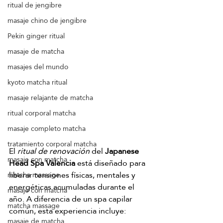
ritual de jengibre
masaje chino de jengibre
Pekín ginger ritual
masaje de matcha
masajes del mundo
kyoto matcha ritual
masaje relajante de matcha
ritual corporal matcha
masaje completo matcha
tratamiento corporal matcha
El 
ritual de renovación
 del 
Japanese 
masaje con matcha
Head Spa Valencia
 está diseñado para 
liberar tensiones físicas, mentales y 
matcha massage
energéticas acumuladas durante el 
masaje con matcha
año. A diferencia de un spa capilar 
matcha massage
común, esta experiencia incluye:
masaje de matcha