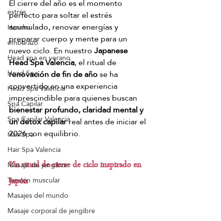
El cierre del año es el momento 
estrés
perfecto para soltar el estrés 
acumulado, renovar energías y 
Hanshu
preparar cuerpo y mente para un 
embarazo
nuevo ciclo. En nuestro 
Japanese 
Head spa en verano
Head Spa Valencia
, el ritual de 
Head Spa
renovación de fin de año
 se ha 
convertido en una experiencia 
Head Spa Valencia
imprescindible para quienes buscan 
Spa Capilar
bienestar profundo, claridad mental y 
Spa Capilar Valencia
un detox capilar
 real antes de iniciar el 
2026 con equilibrio.
Hair Spa
Hair Spa Valencia
Masaje de jengibre
Un ritual de cierre de ciclo inspirado en 
Tensión muscular
Japón
Masajes del mundo
Masaje corporal de jengibre