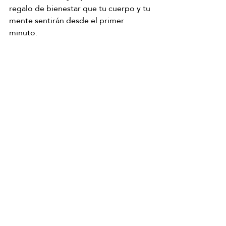
regalo de bienestar que tu cuerpo y tu 
mente sentirán desde el primer 
minuto.
Head Spa en Av. de Blasco Ibáñez
Entradas recientes
Ver todo