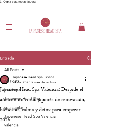
1. Copia esta metaetiqueta:
Entrada
All Posts
Japanese Head Spa España
All Posts
24 dic 2025
2 min de lectura
Japanese Head Spa Valencia: Despide el
head spa
Japanese Head Spa
año con un ritual japonés de renovación,
spa capilar
bienestar, calma y detox para empezar
Japanese Head Spa Valencia
2026
valencia