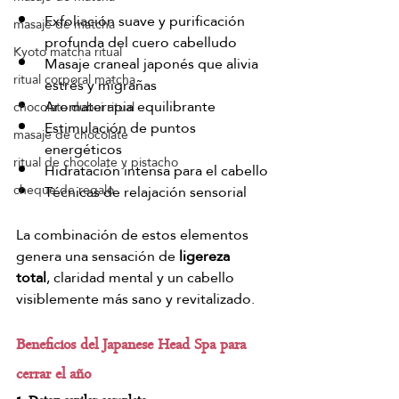
Exfoliación suave y purificación 
masaje de matcha
profunda del cuero cabelludo
Kyoto matcha ritual
Masaje craneal japonés que alivia 
ritual corporal matcha
estrés y migrañas
Aromaterapia equilibrante
chocolate dubai ritual
Estimulación de puntos 
masaje de chocolate
energéticos
ritual de chocolate y pistacho
Hidratación intensa para el cabello
cheque de regalo
Técnicas de relajación sensorial
La combinación de estos elementos 
genera una sensación de 
ligereza 
total
, claridad mental y un cabello 
visiblemente más sano y revitalizado.
Beneficios del Japanese Head Spa para 
cerrar el año