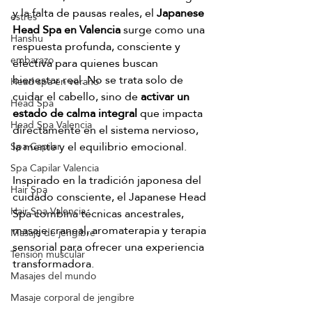
y la falta de pausas reales, el 
Japanese 
estrés
Head Spa en Valencia
 surge como una 
Hanshu
respuesta profunda, consciente y 
embarazo
efectiva para quienes buscan 
bienestar real. No se trata solo de 
Head spa en verano
cuidar el cabello, sino de 
activar un 
Head Spa
estado de calma integral
 que impacta 
Head Spa Valencia
directamente en el sistema nervioso, 
la mente y el equilibrio emocional.
Spa Capilar
Spa Capilar Valencia
Inspirado en la tradición japonesa del 
Hair Spa
cuidado consciente, el Japanese Head 
Hair Spa Valencia
Spa combina técnicas ancestrales, 
masaje craneal, aromaterapia y terapia 
Masaje de jengibre
sensorial para ofrecer una experiencia 
Tensión muscular
transformadora.
Masajes del mundo
Masaje corporal de jengibre