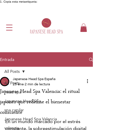
1. Copia esta metaetiqueta:
Entrada
All Posts
Japanese Head Spa España
All Posts
25 ene
2 min de lectura
Japanese Head Spa Valencia: el ritual
head spa
Japanese Head Spa
japonés que redefine el bienestar
spa capilar
consciente
Japanese Head Spa Valencia
En un mundo marcado por el estrés 
constante, la sobreestimulación digital 
valencia