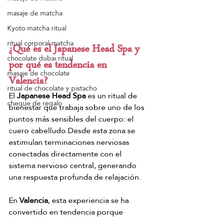
masaje de matcha
Kyoto matcha ritual
ritual corporal matcha
¿Qué es el Japanese Head Spa y 
chocolate dubai ritual
por qué es tendencia en 
masaje de chocolate
Valencia?
ritual de chocolate y pistacho
El 
Japanese Head Spa
 es un ritual de 
cheque de regalo
bienestar que trabaja sobre uno de los 
puntos más sensibles del cuerpo: el 
cuero cabelludo.Desde esta zona se 
estimulan terminaciones nerviosas 
conectadas directamente con el 
sistema nervioso central, generando 
una respuesta profunda de relajación.
En 
Valencia
, esta experiencia se ha 
convertido en tendencia porque 