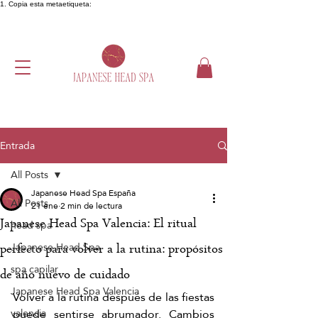
1. Copia esta metaetiqueta:
Entrada
All Posts
Japanese Head Spa España
All Posts
21 ene
2 min de lectura
Japanese Head Spa Valencia: El ritual
head spa
Japanese Head Spa
perfecto para volver a la rutina: propósitos
spa capilar
de año nuevo de cuidado
Japanese Head Spa Valencia
Volver a la rutina después de las fiestas 
puede sentirse abrumador. Cambios 
valencia