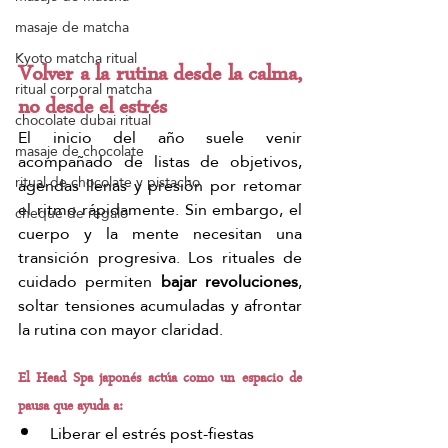
masaje de matcha
Kyoto matcha ritual
Volver a la rutina desde la calma, 
ritual corporal matcha
no desde el estrés
chocolate dubai ritual
El inicio del año suele venir 
masaje de chocolate
acompañado de listas de objetivos, 
ritual de chocolate y pistacho
agendas llenas y presión por retomar 
el ritmo rápidamente. Sin embargo, el 
cheque de regalo
cuerpo y la mente necesitan una 
transición progresiva. Los rituales de 
cuidado permiten 
bajar revoluciones
, 
soltar tensiones acumuladas y afrontar 
la rutina con mayor claridad.
El Head Spa japonés actúa como un espacio de 
pausa que ayuda a:
Liberar el estrés post-fiestas