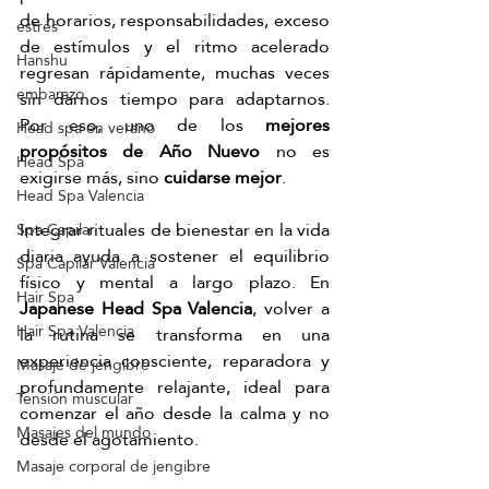
de horarios, responsabilidades, exceso 
estrés
de estímulos y el ritmo acelerado 
Hanshu
regresan rápidamente, muchas veces 
embarazo
sin darnos tiempo para adaptarnos. 
Por eso, uno de los 
mejores 
Head spa en verano
propósitos de Año Nuevo
 no es 
Head Spa
exigirse más, sino 
cuidarse mejor
.
Head Spa Valencia
Integrar rituales de bienestar en la vida 
Spa Capilar
diaria ayuda a sostener el equilibrio 
Spa Capilar Valencia
físico y mental a largo plazo. En 
Hair Spa
Japanese Head Spa Valencia
, volver a 
Hair Spa Valencia
la rutina se transforma en una 
experiencia consciente, reparadora y 
Masaje de jengibre
profundamente relajante, ideal para 
Tensión muscular
comenzar el año desde la calma y no 
Masajes del mundo
desde el agotamiento.
Masaje corporal de jengibre