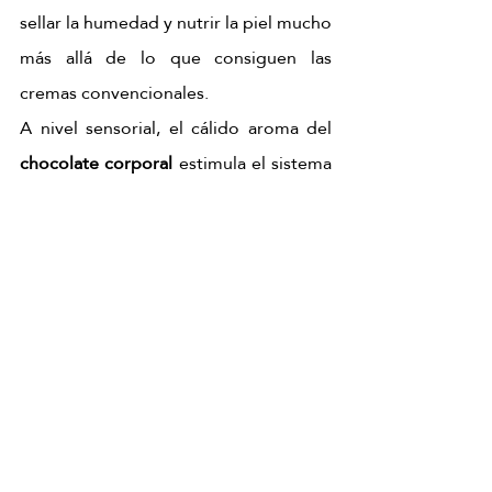
sellar la humedad y nutrir la piel mucho 
más allá de lo que consiguen las 
cremas convencionales.
A nivel sensorial, el cálido aroma del 
chocolate corporal
 estimula el sistema 
de bienestar, generando una sensación 
inmediata de relajación, placer y 
desconexión total.
Descubre más información
masaje de chocolate
chocolate dubai ritual
ritual corporal de chocolate y pistacho
chocolate dubai ritual
masaje de chocolate