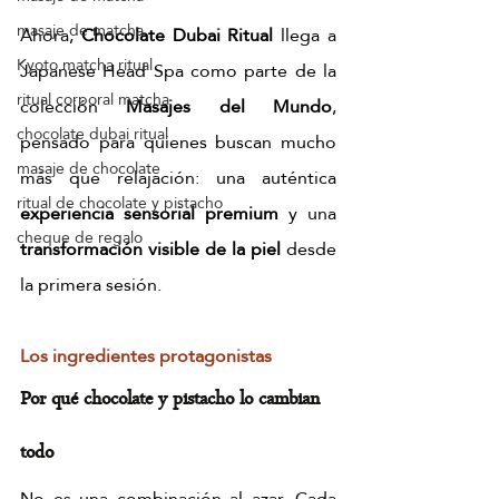
masaje de matcha
Ahora, 
Chocolate Dubai Ritual
 llega a 
Kyoto matcha ritual
Japanese Head Spa como parte de la 
ritual corporal matcha
colección 
Masajes del Mundo
, 
chocolate dubai ritual
pensado para quienes buscan mucho 
masaje de chocolate
más que relajación: una auténtica 
ritual de chocolate y pistacho
experiencia sensorial premium
 y una 
cheque de regalo
transformación visible de la piel
 desde 
la primera sesión.
Los ingredientes protagonistas
Por qué chocolate y pistacho lo cambian 
todo
No es una combinación al azar. Cada 