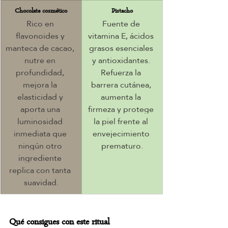
Chocolate cosmético
Pistacho
Rico en 
Fuente de 
flavonoides y 
vitamina E, ácidos 
manteca de cacao, 
grasos esenciales 
nutre en 
y antioxidantes. 
profundidad, 
Refuerza la 
mejora la 
barrera cutánea, 
elasticidad y 
aumenta la 
aporta una 
firmeza y protege 
luminosidad 
la piel frente al 
inmediata que 
envejecimiento 
ningún otro 
prematuro.
ingrediente 
replica con tanta 
suavidad.
Qué consigues con este ritual