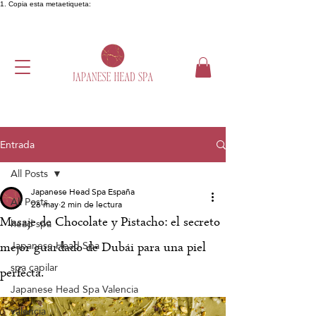
1. Copia esta metaetiqueta:
Entrada
All Posts
Japanese Head Spa España
All Posts
26 may
2 min de lectura
Masaje de Chocolate y Pistacho: el secreto
head spa
Japanese Head Spa
mejor guardado de Dubái para una piel
spa capilar
perfecta.
Japanese Head Spa Valencia
valencia