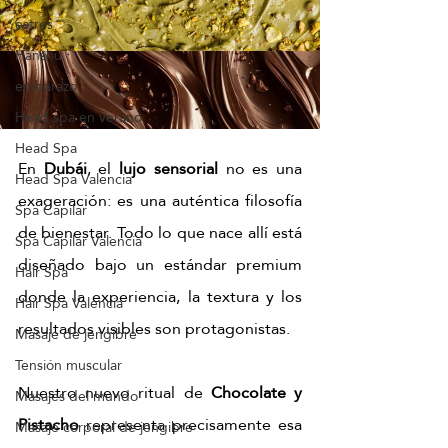
estrés
Hanshu
embarazo
Head spa en verano
Head Spa
En 
Dubái
, el 
lujo sensorial
 no es una 
Head Spa Valencia
exageración: es una auténtica filosofía 
Spa Capilar
de bienestar. Todo lo que nace allí está 
Spa Capilar Valencia
diseñado bajo un estándar premium 
Hair Spa
donde la experiencia, la textura y los 
Hair Spa Valencia
resultados visibles son protagonistas. 
Masaje de jengibre
Tensión muscular
Nuestro nuevo ritual de 
Chocolate y 
Masajes del mundo
Pistacho
 representa precisamente esa 
Masaje corporal de jengibre