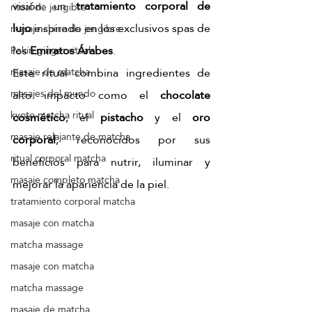
visión: un 
tratamiento corporal de 
ritual de jengibre
lujo
 inspirado en los exclusivos spas de 
masaje chino de jengibre
los 
Emiratos Árabes
.
Pekín ginger ritual
Este ritual combina ingredientes de 
masaje de matcha
masajes del mundo
alto impacto como el 
chocolate 
kyoto matcha ritual
cosmético
, el 
pistacho
 y el 
oro 
masaje relajante de matcha
corporal
, reconocidos por sus 
ritual corporal matcha
beneficios para nutrir, iluminar y 
masaje completo matcha
mejorar la apariencia de la piel.
tratamiento corporal matcha
masaje con matcha
matcha massage
masaje con matcha
matcha massage
masaje de matcha