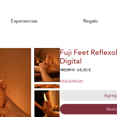
Experiencias
Regalo
Fuji Feet Reflexo
Digital
Precio
Precio
 80,00 € 
64,00 €
de
oferta
HEADSPADAY
Agrega
Reali