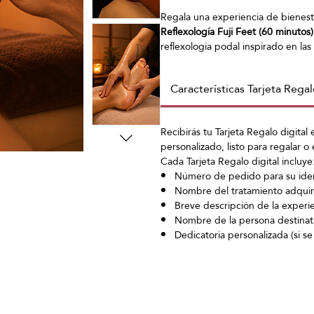
Regala una experiencia de bienest
Reflexología Fuji Feet (60 minutos)
reflexología podal inspirado en las 
estimulación de los puntos reflejos
favorecer el equilibrio del organismo
Características Tarjeta Regal
circulación y proporcionar una pro
experiencia se completa con un su
el bienestar y la ligereza. E
l regal
Recibirás tu Tarjeta Regalo digita
desde la conexión entre los pies y 
personalizado, listo para regalar o 
Cada Tarjeta Regalo digital incluye
Número de pedido para su ident
Nombre del tratamiento adquir
Breve descripción de la experie
Nombre de la persona destinata
Dedicatoria personalizada (si se