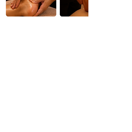
HORARIO
Lunes a Sábado: de 10:00 –
15:00 de 16:00 a 21:00
Experiencias
Regalos
CONTACTO
WhatsApp: +34 644 14 50 59
valencia@japaneseheadspa.es
Avda. de Blasco Ibáñez, 168, Algirós, 46022