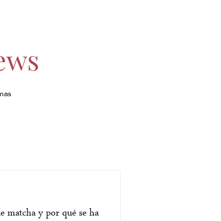
ews
imas
 de matcha y por qué se ha