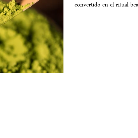
convertido en el ritual b
CONTACTO
I
WhatsApp: +34 644 14 50 59
Av
valencia@japaneseheadspa.es
Po
Avda. de Blasco Ibáñez, 168, Algirós,
46022 Valencia.