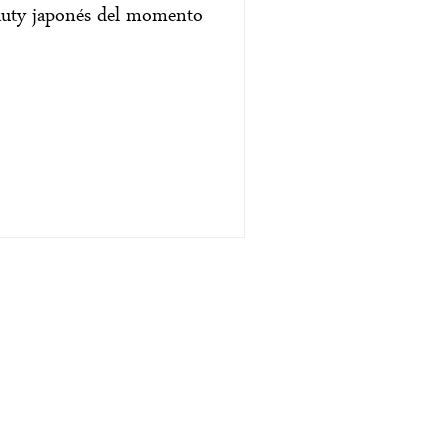
eauty japonés del momento
NFORMACIÓN LEGAL
iso Legal
lítica de Privacidad