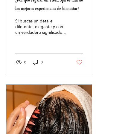
¿Por qué regalar un Head Spa es una de
las mejores experiencias de bienestar?
Si buscas un detalle
diferente, elegante y con
un verdadero significado,
regalar un Head Spa es
una opción que combina
bienestar, relajación y
autocuidado en una
experiencia inolvidable.
0
0