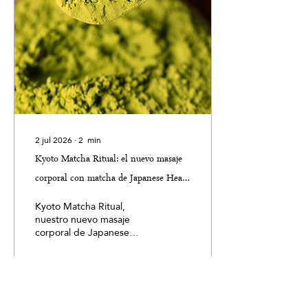
mente.
2 jul 2026
∙
2
min
Kyoto Matcha Ritual: el nuevo masaje
corporal con matcha de Japanese Head
Spa
Kyoto Matcha Ritual,
nuestro nuevo masaje
corporal de Japanese
Head Spa, nace
precisamente para trabajar
ese lugar invisible donde
el estrés no es solo mental,
sino físico, emocional y
0
0