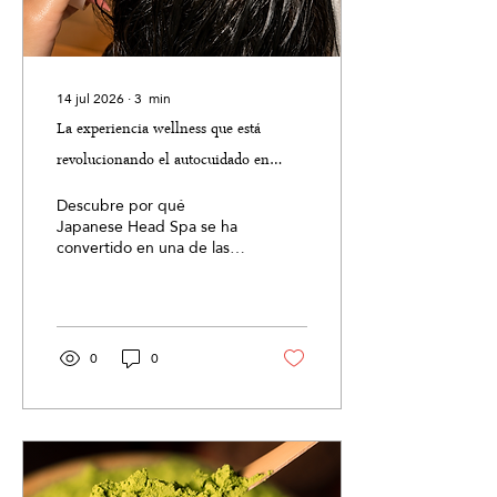
14 jul 2026
∙
3
min
La experiencia wellness que está
revolucionando el autocuidado en
Valencia
Descubre por qué
Japanese Head Spa se ha
convertido en una de las
experiencias wellness más
buscadas para el
autocuidado. Conoce en
qué consiste este ritual
japonés, sus beneficios
0
0
para la salud del cuero
cabelludo y el bienestar
integral, y cómo una sesión
puede ayudarte a relajarte,
desconectar del estrés y
revitalizar tu cabello y tu