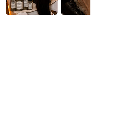
HORARIO
Lunes a Sábado: de 10:00 –
15:00 de 16:00 a 21:00
Experiencias
Regalos
CONTACTO
WhatsApp: +34 644 14 50 59
valencia@japaneseheadspa.es
Avda. de Blasco Ibáñez, 168, Algirós, 46022