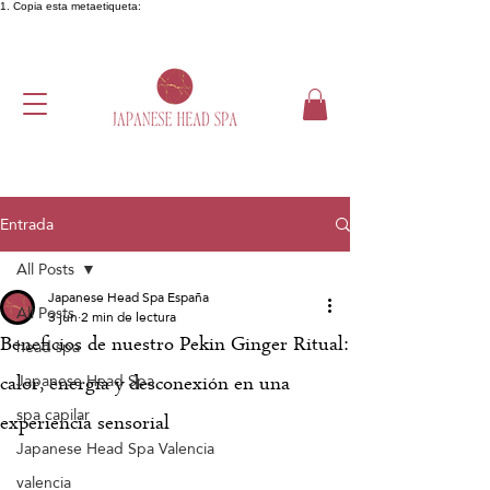
1. Copia esta metaetiqueta:
Entrada
All Posts
Japanese Head Spa España
All Posts
3 jun
2 min de lectura
Beneficios de nuestro Pekin Ginger Ritual:
head spa
Japanese Head Spa
calor, energía y desconexión en una
spa capilar
experiencia sensorial
Japanese Head Spa Valencia
valencia