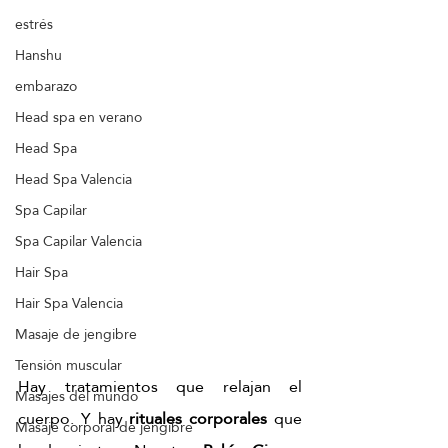
estrés
Hanshu
embarazo
Head spa en verano
Head Spa
Head Spa Valencia
Spa Capilar
Spa Capilar Valencia
Hair Spa
Hair Spa Valencia
Masaje de jengibre
Tensión muscular
Hay tratamientos que relajan el 
Masajes del mundo
cuerpo. Y hay 
rituales corporales
 que 
Masaje corporal de jengibre