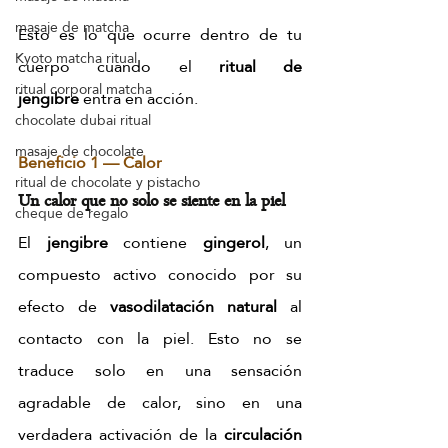
masaje de matcha
Esto es lo que ocurre dentro de tu 
Kyoto matcha ritual
cuerpo cuando el 
ritual de 
ritual corporal matcha
jengibre
 entra en acción.
chocolate dubai ritual
masaje de chocolate
Beneficio 1 — Calor
ritual de chocolate y pistacho
Un calor que no solo se siente en la piel
cheque de regalo
El 
jengibre
 contiene 
gingerol
, un 
compuesto activo conocido por su 
efecto de 
vasodilatación natural
 al 
contacto con la piel. Esto no se 
traduce solo en una sensación 
agradable de calor, sino en una 
verdadera activación de la 
circulación 