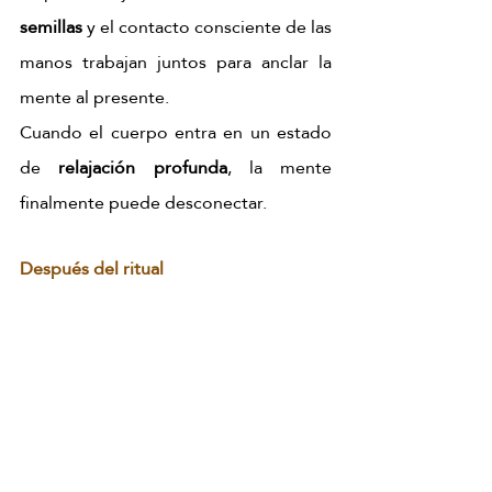
semillas
 y el contacto consciente de las 
manos trabajan juntos para anclar la 
mente al presente.
Cuando el cuerpo entra en un estado 
de 
relajación profunda
, la mente 
finalmente puede desconectar.
Después del ritual
Cómo te vas a sentir al salir
Cuerpo 
Mente 
Calor 
liviano
despejada
interior
Sin la carga 
El ruido 
Que se 